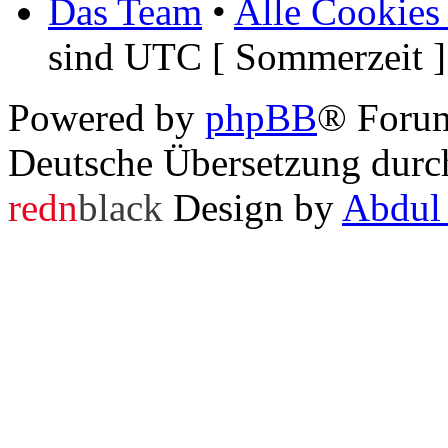
Das Team
•
Alle Cookies
sind UTC [ Sommerzeit ]
Powered by
phpBB
® Foru
Deutsche Übersetzung dur
redn
black
Design by
Abdul