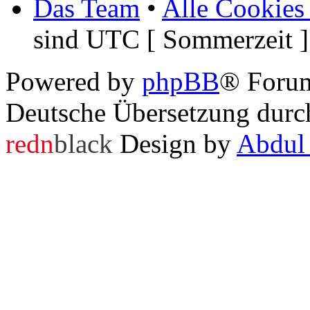
Das Team
•
Alle Cookies
sind UTC [ Sommerzeit ]
Powered by
phpBB
® Foru
Deutsche Übersetzung dur
redn
black
Design by
Abdul