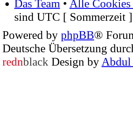
Das Team
•
Alle Cookies
sind UTC [ Sommerzeit ]
Powered by
phpBB
® Foru
Deutsche Übersetzung dur
redn
black
Design by
Abdul