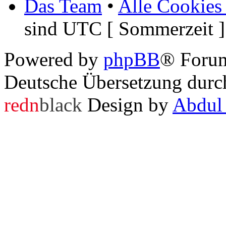
Das Team
•
Alle Cookies
sind UTC [ Sommerzeit ]
Powered by
phpBB
® Foru
Deutsche Übersetzung dur
redn
black
Design by
Abdul