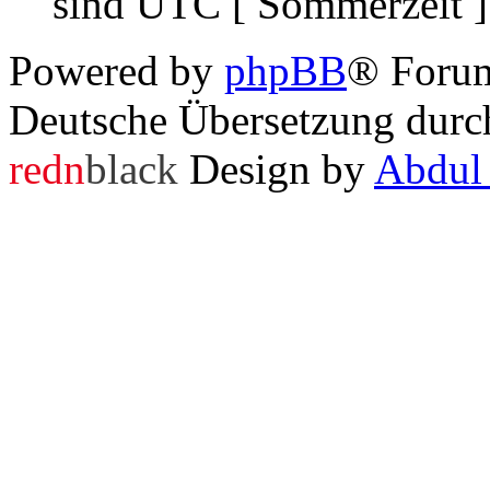
sind UTC [ Sommerzeit ]
Powered by
phpBB
® Foru
Deutsche Übersetzung dur
redn
black
Design by
Abdul