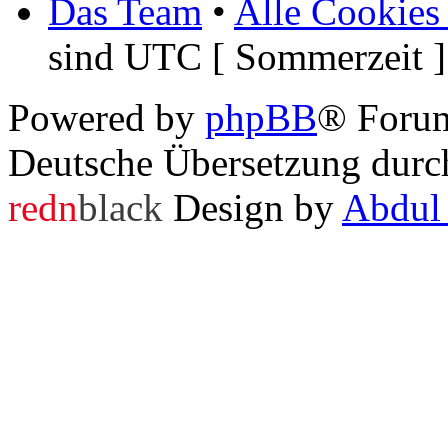
Das Team
•
Alle Cookies
sind UTC [ Sommerzeit ]
Powered by
phpBB
® Foru
Deutsche Übersetzung dur
redn
black
Design by
Abdul