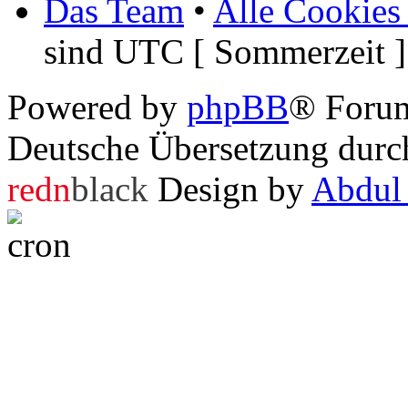
Das Team
•
Alle Cookies
sind UTC [ Sommerzeit ]
Powered by
phpBB
® Foru
Deutsche Übersetzung dur
redn
black
Design by
Abdul