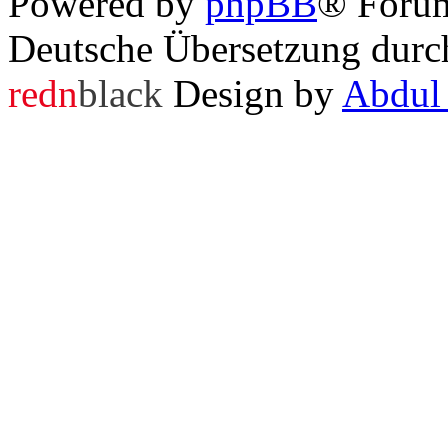
Powered by
phpBB
® Foru
Deutsche Übersetzung dur
redn
black
Design by
Abdul