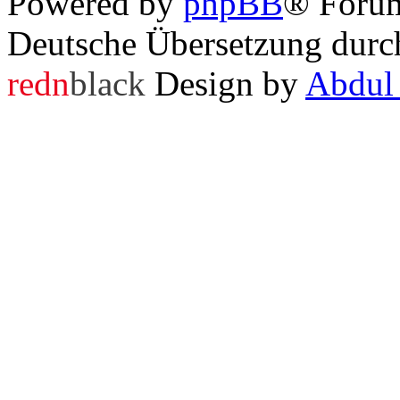
Powered by
phpBB
® Foru
Deutsche Übersetzung dur
redn
black
Design by
Abdul